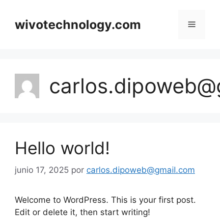
Saltar
al
wivotechnology.com
Menú
contenido
carlos.dipoweb@
Hello world!
junio 17, 2025
por
carlos.dipoweb@gmail.com
Welcome to WordPress. This is your first post.
Edit or delete it, then start writing!