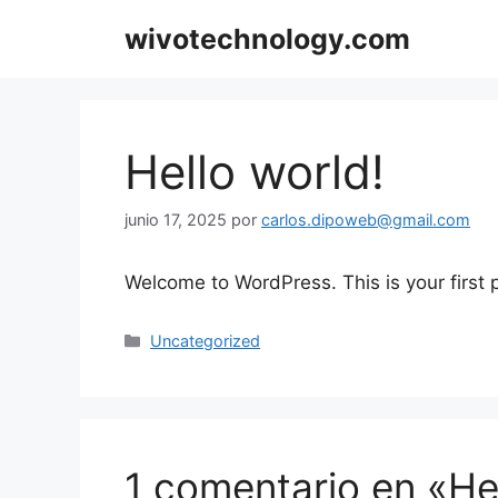
Saltar
wivotechnology.com
al
contenido
Hello world!
junio 17, 2025
por
carlos.dipoweb@gmail.com
Welcome to WordPress. This is your first po
Categorías
Uncategorized
1 comentario en «Hel